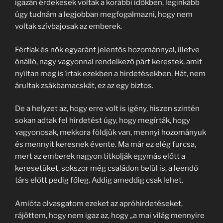
igazán érdekesek voltak a korábbi időkben, leginkább
úgy tudnám a legjobban megfogalmazni, hogy nem
voltak szívbajosak az emberek.
Férfiak és nők egyaránt jelentős hozománnyal, illetve
önálló, nagy vagyonnal rendelkező párt kerestek, amit
nyíltan meg is írtak ezekben a hirdetésekben. Hát, nem
árultak zsákbamacskát, ez az egy biztos.
De a helyzet az, hogy erre volt is igény, hiszen szintén
sokan adtak fel hirdetést úgy, hogy megírták, hogy
vagyonosak, mekkora földjük van, mennyi hozományuk
és mennyit keresnek évente. Ma már ez elég furcsa,
mert az emberek nagyon titkolják egymás előtt a
keresetüket, sokszor még családon belül is, a leendő
társ előtt pedig főleg. Addig ameddig csak lehet.
Amióta olvasgatom ezeket az apróhirdetéseket,
rájöttem, hogy nem igaz az, hogy „a mai világ mennyire