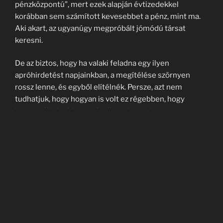
pénzközpontú”, mert ezek alapján évtizedekkel
korábban sem számított kevesebbet a pénz, mint ma.
Aki akart, az ugyanúgy megpróbált jómódú társat
keresni.
De az biztos, hogy ha valaki feladna egy ilyen
apróhirdetést napjainkban, a megítélése szörnyen
rossz lenne, és egyből elítélnék. Persze, azt nem
tudhatjuk, hogy hogyan is volt ez régebben, hogy
hogyan álltak ehhez a témához, de szerintem
korántsem ilyen szélsőségesen, hiszen az elmúlt
évtizedekben rengeteg tabusított téma lett.
Ezekben az újságokban a társkereső hirdetések mellett
gyakran jelentek meg mindenféle kozmetikai
„csodaszerek”. Ebben az volt az érdekes, hogy
nagyjából ugyanannyi hirdetés szólt a férfiaknak is,
mint a nőknek. Furcsa belegondolni, hogy például a
higanyos, arzénos arckrémeket készítettek és árultak.