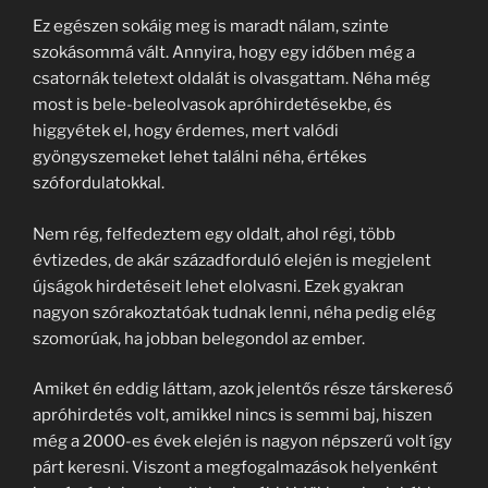
Ez egészen sokáig meg is maradt nálam, szinte
szokásommá vált. Annyira, hogy egy időben még a
csatornák teletext oldalát is olvasgattam. Néha még
most is bele-beleolvasok apróhirdetésekbe, és
higgyétek el, hogy érdemes, mert valódi
gyöngyszemeket lehet találni néha, értékes
szófordulatokkal.
Nem rég, felfedeztem egy oldalt, ahol régi, több
évtizedes, de akár századforduló elején is megjelent
újságok hirdetéseit lehet elolvasni. Ezek gyakran
nagyon szórakoztatóak tudnak lenni, néha pedig elég
szomorúak, ha jobban belegondol az ember.
Amiket én eddig láttam, azok jelentős része társkereső
apróhirdetés volt, amikkel nincs is semmi baj, hiszen
még a 2000-es évek elején is nagyon népszerű volt így
párt keresni. Viszont a megfogalmazások helyenként