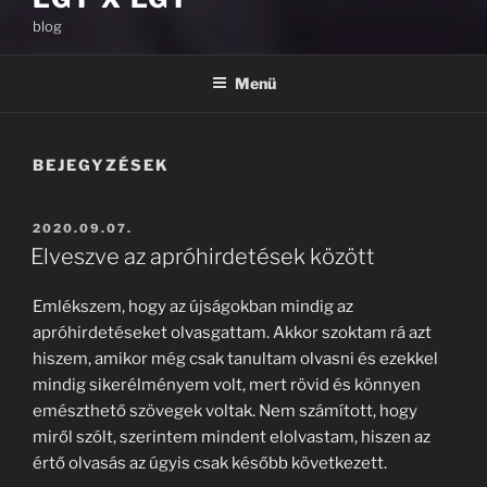
blog
Menü
BEJEGYZÉSEK
BEKÜLDVE:
2020.09.07.
Elveszve az apróhirdetések között
Emlékszem, hogy az újságokban mindig az
apróhirdetéseket olvasgattam. Akkor szoktam rá azt
hiszem, amikor még csak tanultam olvasni és ezekkel
mindig sikerélményem volt, mert rövid és könnyen
emészthető szövegek voltak. Nem számított, hogy
miről szólt, szerintem mindent elolvastam, hiszen az
értő olvasás az úgyis csak később következett.