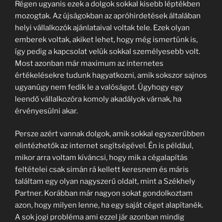
Régen ugyanis ezek a dolgok sokkal kisebb léptékben
mozogtak. Az újságokban az apróhirdetések általában
helyi vállalkozók ajánlataival voltak tele. Ezek olyan
emberek voltak, akiket lehet, hogy még ismertünk is,
így pedig a kapcsolat velük sokkal személyesebb volt.
Most azonban már maximum az internetes
értékelésekre tudunk hagyatkozni, amik sokszor sajnos
ugyanúgy nem fedik le a valóságot. Úgyhogy egy
leendő vállalkozóra komoly akadályok várnak, ha
érvényesülni akar.
Persze azért vannak dolgok, amik sokkal egyszerűbben
elintézhetők az internet segítségével. Én is például,
mikor arra voltam kíváncsi, hogy mik a cégalapítás
feltételei csak simán rá kellett keresnem és máris
találtam egy olyan nagyszerű oldalt, mint a Székhely
Partner. Korábban már nagyon sokat gondolkoztam
azon, hogy milyen lenne, ha egy saját céget alapítanék.
A sok jogi probléma ami ezzel jár azonban mindig