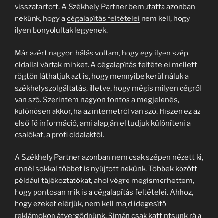
visszatartott. A Székhely Partner bemutatta azonban
nekünk, hogy a
cégalapítás feltételei
nem kell, hogy
ilyen bonyolultak legyenek.
Már azért nagyon hálás voltam, hogy egy ilyen szép
oldallal vártak minket. A cégalapítás feltételei mellett
rögtön láthatjuk azt is, hogy mennyibe kerül náluk a
székhelyszolgáltatás, illetve, hogy mégis milyen cégről
van szó. Szerintem nagyon fontos a megjelenés,
különösen akkor, ha az internetről van szó. Hiszen ez az
első fő információ, ami alapján el tudjuk különíteni a
csalókat, a profi oldalaktól.
A Székhely Partner azonban nem csak szépen nézett ki,
ennél sokkal többet is nyújtott nekünk. Többek között
például tájékoztatókat, ahol végre megismerhettem,
hogy pontosan mik is a cégalapítás feltételei. Ahhoz,
hogy ezeket elérjük, nem kell majd idegesítő
reklámokon átvergődnünk. Simán csak kattintsunk rá a