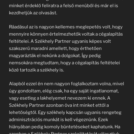
minket érdeklő feliratra a felső menüből és már el is
kezdhetjük az olvasást.
Ráadásul az is nagyon kellemes meglepetés volt, hogy
mennyire könnyen értelmezhetők voltak a cégalapítás
feltételei. A Székhely Partner ugyanis képes volt
szakszerű maradni amellett, hogy érthetően
magyarázták el nekünk a dolgokat. Így pedig
nemsokára megtudtam, hogy a cégalapítás feltételei
közé tartozik a székhely is.
Alapból ezzel én nem nagyon foglalkoztam volna, mivel
úgy gondoltam, elég csak, ha egy saját ingatlanomat,
vagy esetleg a lakhelyemet nevezem ki ennek. A
Székhely Partner azonban óva int minket ettől a
lehetőségtől. Egy székhely kapcsán ugyanis rengeteg
adminisztrációs munkát is kell végeznünk. Ezek
hiányában pedig komoly büntetéseket kaphatunk. Ha