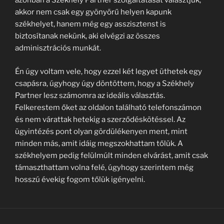
azonban a Székhely Partner szolgáltatását választjuk,
akkor nem csak egy gyönyörű helyen kapunk
székhelyet, hanem még egy asszisztenst is
biztosítanak nekünk, aki elvégzi az összes
adminisztrációs munkát.
Én úgy voltam vele, hogy ezzel két legyet üthetek egy
csapásra, úgyhogy úgy döntöttem, hogy a Székhely
Partner lesz számomra az ideális választás.
Felkerestem őket az oldalon található telefonszámon
és nem várattak hetekig a szerződéskötéssel. Az
ügyintézés pont olyan gördülékenyen ment, mint
minden más, amit idáig megszokhattam tőlük. A
székhelyem pedig felülmúlt minden elvárást, amit csak
támaszthattam volna felé, úgyhogy szerintem még
hosszú évekig fogom tőlük igényelni.