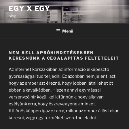
Tartalomhoz
EGY X EGY
blog
Menü
NEM KELL APRÓHIRDETÉSEKBEN
KERESNÜNK A CÉGALAPÍTÁS FELTÉTELEIT
Az internet korszakában az információ elképesztő
gyorsasággal tud terjedni. Ez azonban nem jelenti azt,
hogy az ember azt érezné, hogy jobban látni lehet őt
ebben a kavalkádban. Hiszen annyi egymással
versenyző hír közül kel kitűnnünk, hogy alig van
esélyünk arra, hogy észrevegyenek minket.
Különösképpen igaz ez arra, mikor az ember állást akar
keresni, vagy egy terméket szeretne eladni.