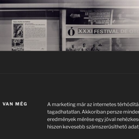
 VAN MÉG
A marketing már az internetes térhódítás e
tagadhatatlan. Akkoriban persze minden
eredmények mérése egy jóval nehézkes
hiszen kevesebb számszerűsíthető adat á