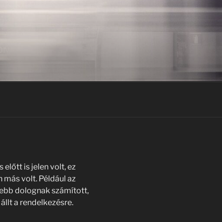
lőtt is jelen volt, ez
 más volt. Például az
ebb dolognak számított,
llt a rendelkezésre.