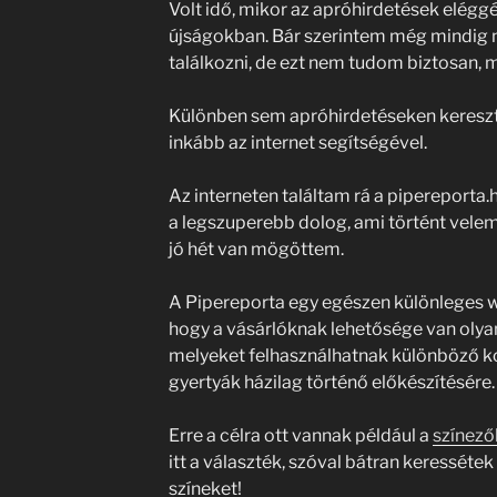
Volt idő, mikor az apróhirdetések eléggé
újságokban. Bár szerintem még mindig n
találkozni, de ezt nem tudom biztosan, m
Különben sem apróhirdetéseken kereszt
inkább az internet segítségével.
Az interneten találtam rá a pipereporta.h
a legszuperebb dolog, ami történt velem
jó hét van mögöttem.
A Pipereporta egy egészen különleges 
hogy a vásárlóknak lehetősége van olya
melyeket felhasználhatnak különböző k
gyertyák házilag történő előkészítésére.
Erre a célra ott vannak például a
színező
itt a választék, szóval bátran keressétek
színeket!