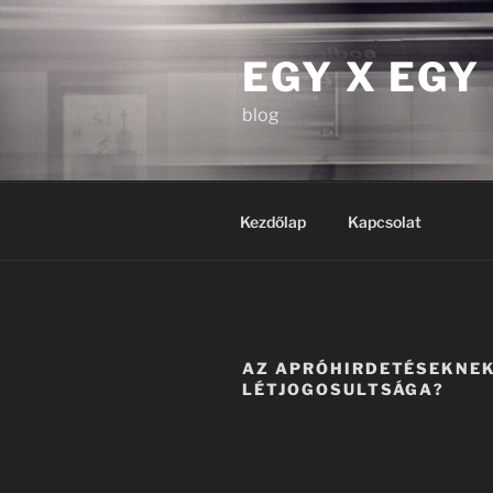
Tartalomhoz
EGY X EGY
blog
Kezdőlap
Kapcsolat
AZ APRÓHIRDETÉSEKNEK
LÉTJOGOSULTSÁGA?