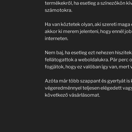
termékekről, ha esetleg a színezőkön kí
számotokra.
Ha van köztetek olyan, aki szereti maga
akkor ki merem jelenteni, hogy ennél jobb
interneten.
Nem baj, ha esetleg ezt nehezen hiszitek 
fellátogattok a weboldalukra. Pár perc o
fogjátok, hogy ez valóban így van, mert 
Azóta már több szappant és gyertyát is 
végeredménnyel teljesen elégedett vagy
következő vásárlásomat.