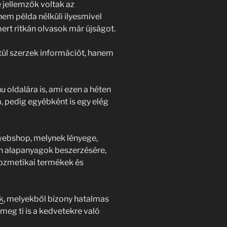
 jellemzők voltak az
em példa nélküli ilyesmivel
ert ritkán olvasok már újságot.
ül szerzek információt, hanem
u oldalára is, ami ezen a héten
, pedig egyébként is egy elég
webshop, melynek lényege,
n alapanyagok beszerzésére,
ozmetikai termékek és
k
, melyekből bizony hatalmas
 meg ti is a kedvetekre való