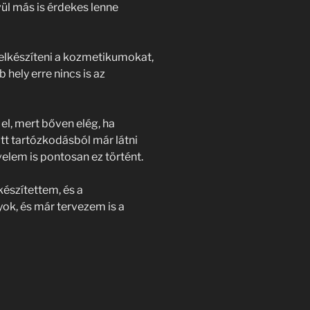
vül más is érdekes lenne
 elkészíteni a kozmetikumokat,
 hely erre nincs is az
el, mert bőven elég, ha
tt tartózkodásból már látni
velem is pontosan ez történt.
készítettem, és a
ok, és már tervezem is a