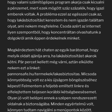
hogy valami számítógépes program akarja csak kicsalni
a pénzemet, mert ezek mögött száz százalék, hogy igazi
emberek voltak. A probléma ezzel az egésszel csak az,
hogy lakásbiztosítást kerestem és nem igazán találtam
olyat, ami nekem megfelelne. Csoda azért az internet
ilyen szempontból, hogy koncentráltan olvashatunk a
dolgokról amik éppen érdekelnek minket.
Megkérdeztem hát chaten az egyik barátomat, hogy
melyik oldalt ajánlja arra, ha lakásbiztosítást akarok
kötni. Pár percet kellett még várni, aztán elküldte
nekem ezt a linket:
pannonsafe.hu/termekek/lakasbiztositas. Micsoda
könnyebbség volt ez a kis újságom böngészéséhez
képest! Felmentem a feljebb említett linkre
és
elfelejtettem teljesen korábbi kétségbeesésemet.
Olyan jó volt belépni ennek a szépen rendszerezett
oldalnak a biztonságába. Minden egyértelmű volt,
könnyen tudtam navigálni a menüpontok között.