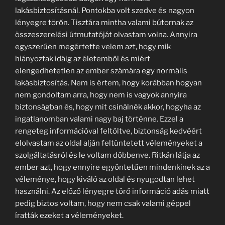
lakásbiztosításnál. Pontokba volt szedve és nagyon
lényegre törőn. Tisztára mintha valami bútornak az
összeszerelési útmutatóját olvastam volna. Annyira
egyszerűen megértette velem azt, hogy mik
hiányoztak idáig az életemből és miért
elengedhetetlen az ember számára egy normális
lakásbiztosítás. Nem is értem, hogy korábban hogyan
nem gondoltam arra, hogy nem is vagyok annyira
biztonságban és, hogy mit csinálnék akkor, hogyha az
ingatlanomban valami nagy baj történne. Ezzel a
rengeteg információval feltöltve, biztonság kedvéért
elolvastam az oldal alján feltüntetett véleményeket a
szolgáltatásról és le voltam döbbenve. Ritkán látja az
ember azt, hogy ennyire egyöntetűen mindenkinek az a
véleménye, hogy kiváló az oldal és nyugodtan lehet
használni. Az előző lényegre törő információ adás miatt
pedig biztos voltam, hogy nem csak valami géppel
íratták ezeket a véleményeket.