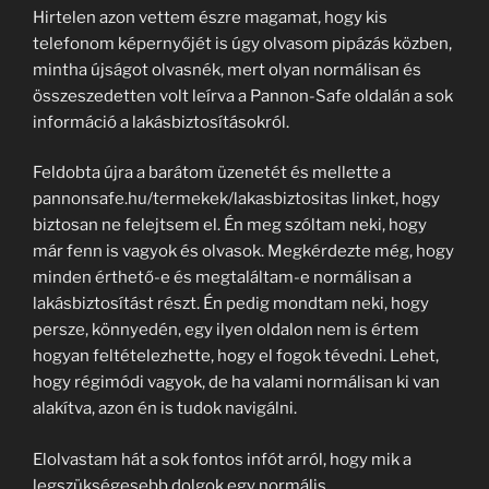
Hirtelen azon vettem észre magamat, hogy kis
telefonom képernyőjét is úgy olvasom pipázás közben,
mintha újságot olvasnék, mert olyan normálisan és
összeszedetten volt leírva a Pannon-Safe oldalán a sok
információ a lakásbiztosításokról.
Feldobta újra a barátom üzenetét és mellette a
pannonsafe.hu/termekek/lakasbiztositas linket, hogy
biztosan ne felejtsem el. Én meg szóltam neki, hogy
már fenn is vagyok és olvasok. Megkérdezte még, hogy
minden érthető-e és megtaláltam-e normálisan a
lakásbiztosítást részt. Én pedig mondtam neki, hogy
persze, könnyedén, egy ilyen oldalon nem is értem
hogyan feltételezhette, hogy el fogok tévedni. Lehet,
hogy régimódi vagyok, de ha valami normálisan ki van
alakítva, azon én is tudok navigálni.
Elolvastam hát a sok fontos infót arról, hogy mik a
legszükségesebb dolgok egy normális