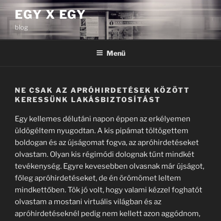
Tartalomhoz
EGY X EGY
blog
Menü
NE CSAK AZ APRÓHIRDETÉSEK KÖZÖTT
KERESSÜNK LAKÁSBIZTOSÍTÁST
Egy kellemes délutáni napon éppen az erkélyemen
üldögéltem nyugodtan. A kis pipámat töltögettem
boldogan és az újságomat fogva, az apróhirdetéseket
olvastam. Olyan kis régimódi dolognak tűnt mindkét
tevékenység. Egyre kevesebben olvasnak már újságot,
főleg apróhirdetéseket, de én örömömet leltem
mindkettőben. Tök jó volt, hogy valami kézzel foghatót
olvastam a mostani virtuális világban és az
apróhirdetéseknél pedig nem kellett azon aggódnom,