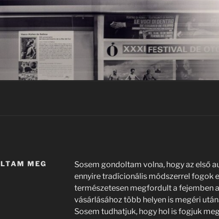
ÁLTAM MEG
Sosem gondoltam volna, hogy az első 
ennyire tradícionális módszerrel fogok e
természetesen megfordult a fejemben az
vásárlásához több helyen is megéri utá
Sosem tudhatjuk, hogy hol is fogjuk meg