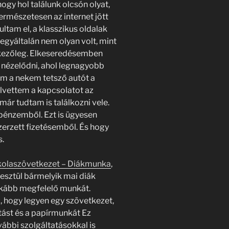
ogy hol találunk olcsón olyat,
rmészetesen az internet jött
dultam el, a klasszikus oldalak
t egyáltalán nem olyan volt, mint
nkezőleg. Elkeseredésemben
 nézelődni, ahol legnagyobb
m a nekem tetsző autót a
elvettem a kapcsolatot az
ár tudtam is találkozni vele.
pénzemből. Ezt is ügyesen
erzett fizetésemből. És hogy
s.
kolaszövetkezet – Diákmunka
,
esztül bármelyik mai diák
inkább megfelelő munkát.
, hogy legyen egy szövetkezet,
tást és a papírmunkát Ez
vábbi szolgáltatásokkal is