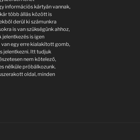
egy információs kártyán vannak,
ár több állás között is
tekből derül ki számunkra
sokra is van szükségünk ahhoz,
 jelentkezés is igen
 van egy erre kialakított gomb,
jelentkezni. Itt tudjuk
mészetesen nem kötelező,
s nélküle próbálkozunk.
sszerakott oldal, minden