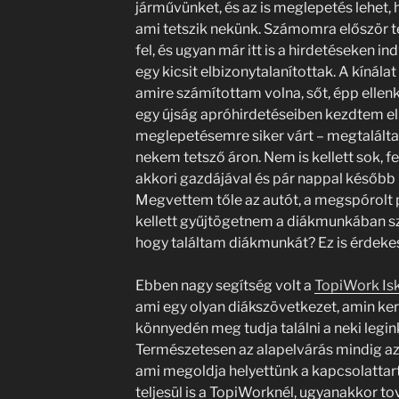
járművünket, és az is meglepetés lehet, h
ami tetszik nekünk. Számomra először te
fel, és ugyan már itt is a hirdetéseken in
egy kicsit elbizonytalanítottak. A kínála
amire számítottam volna, sőt, épp elle
egy újság apróhirdetéseiben kezdtem el
meglepetésemre siker várt – megtalálta
nekem tetsző áron. Nem is kellett sok, f
akkori gazdájával és pár nappal később m
Megvettem tőle az autót, a megspórolt 
kellett gyűjtögetnem a diákmunkában sz
hogy találtam diákmunkát? Ez is érdeke
Ebben nagy segítség volt a
TopiWork Is
ami egy olyan diákszövetkezet, amin ker
könnyedén meg tudja találni a neki leg
Természetesen az alapelvárás mindig az
ami megoldja helyettünk a kapcsolattar
teljesül is a TopiWorknél, ugyanakkor to