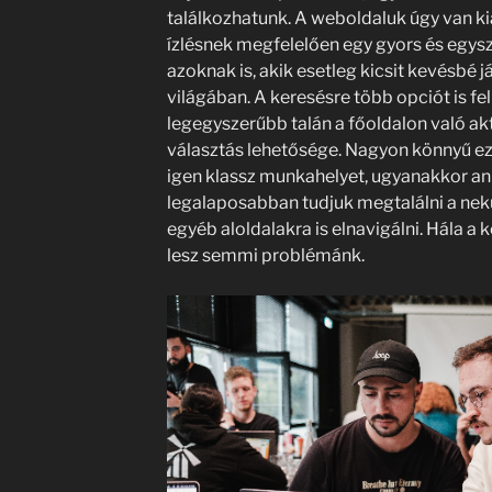
találkozhatunk. A weboldaluk úgy van kia
ízlésnek megfelelően egy gyors és egysz
azoknak is, akik esetleg kicsit kevésbé
világában. A keresésre több opciót is fel
legegyszerűbb talán a főoldalon való ak
választás lehetősége. Nagyon könnyű ez
igen klassz munkahelyet, ugyanakkor an
legalaposabban tudjuk megtalálni a nek
egyéb aloldalakra is elnavigálni. Hála a 
lesz semmi problémánk.