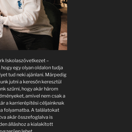
rk Iskolaszövetkezet –
 hogy egy olyan oldalon tudja
yet tud neki ajánlani. Márpedig
dunk jutni a keresőn keresztül
unk szűrni, hogy akár három
redményeket, amivel nem csak a
ár a karrierépítési céljainknak
 a folyamatba. A találatokat
tva akár összefoglalva is
en álláshoz a kialakított
gyszerűen lehet