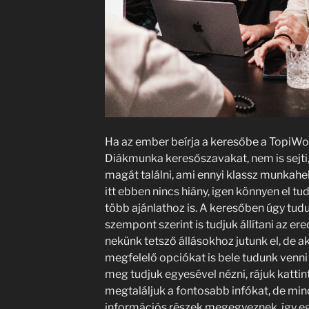
Ha az ember beírja a keresőbe a TopiWo
Diákmunka keresőszavakat, nem is sejti,
magát találni, ami ennyi klassz munkahel
itt ebben nincs hiány, igen könnyen el tu
több ajánlathoz is. A keresőben úgy tud
szempont szerint is tudjuk állítani az e
nekünk tetsző állásokhoz jutunk el, de ak
megfelelő opciókat is bele tudunk venni
meg tudjuk egyesével nézni, rájuk kattin
megtaláljuk a fontosabb infókat, de mind
információs részek megegyeznek, így e