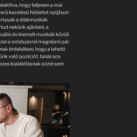
lakítva, hogy teljesen a mai
erű kezelésű felületet nyújtson
 jártasak a diákmunkák
 tud nekünk ajánlani, a
tuális és kiemelt munkák közüli
zel a módszerrel megnézni pár
nak érdekében, hogy a lehető
ünk való pozíciót, tanácsos
kezes kialakításnak ezzel sem