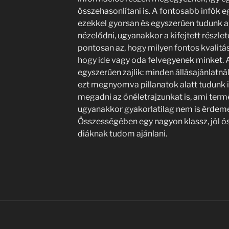
összehasonlítani is. A fontosabb infók 
ezekkel gyorsan és egyszerűen tudunk ak
nézelődni, ugyanakkor a kifejtett részle
pontosan az, hogy milyen fontos kvalitá
hogy ide vagy oda felvegyenek minket. A
egyszerűen zajlik: minden állásajánlatnál
ezt megnyomva pillanatok alatt tudunk is 
megadni az önéletrajzunkat is, ami ter
ugyanakkor gyakorlatilag nem is érdeme
Összességében egy nagyon klassz, jól ö
diáknak tudom ajánlani.