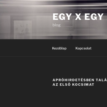
Tartalomhoz
EGY X EGY
blog
Kezdőlap
Kapcsolat
APRÓHIRDETÉSBEN TAL
AZ ELSŐ KOCSIMAT