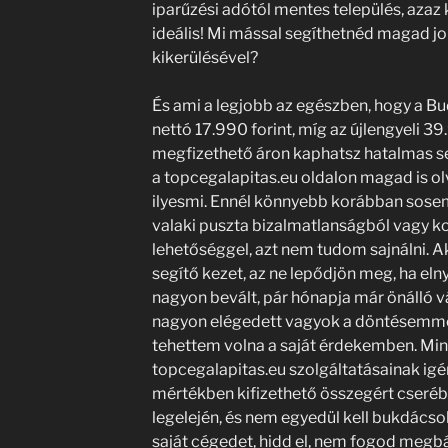
iparűzési adótól mentes település, azaz
ideális! Mi mással segíthetnéd magad j
kikerülésével?
És ami a legjobb az egészben, hogy a B
nettó 17.990 forint, míg az újlengyeli 39
megfizethető áron kaphatsz hatalmas s
a topcegalapitas.eu oldalon magad is olv
ilyesmi. Ennél könnyebb korábban sosem 
valaki puszta bizalmatlanságból vagy k
lehetőséggel, azt nem tudom sajnálni. Ak
segítő kezet, az ne lepődjön meg, ha eln
nagyon bevált, pár hónapja már önálló v
nagyon elégedett vagyok a döntésemmel
tehettem volna a saját érdekemben. Mi
topcegalapitas.eu szolgáltatásainak igén
mértékben kifizethető összegért cseréb
legelején, és nem egyedül kell bukdácsol
saját cégedet, hidd el, nem fogod megbá