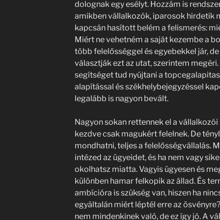
dolognak egy esélyt. Hozzám is rendsze
amikben vállalkozók, iparosok hirdetik
kapcsán hasított belém a felismerés: mié
Miért ne vehetném a saját kezembe a b
több felelősséggel és egyebekkel jár, d
választják ezt az utat, szerintem megér
segítséget tud nyújtani a topcegalapitas
alapítással és székhelybejegyzéssel ka
legalább is nagyon bevált.
Nagyon sokan rettennek el a vállalkozói 
kezdve csak magukért felelnek. De tényl
mondhatni, teljes a felelősségvállalás.
intézed az ügyeidet, és ha nem vagy sik
okolhatsz miatta. Vagyis ügyesen és megf
különben hamar felkopik az állad. És t
ambícióra is szükség van, hiszen ha nincs
egyáltalán miért léptél erre az ösvényre?
nem mindenkinek való, de ez így jó. A vá