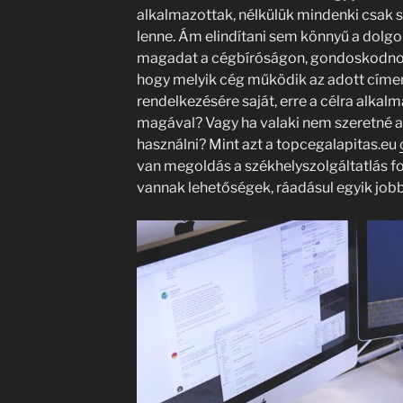
alkalmazottak, nélkülük mindenki csak
lenne. Ám elindítani sem könnyű a dolgok
magadat a cégbíróságon, gondoskodnod ke
hogy melyik cég működik az adott címen
rendelkezésére saját, erre a célra alkalm
magával? Vagy ha valaki nem szeretné a s
használni? Mint azt a topcegalapitas.eu
van megoldás a székhelyszolgáltatlás fo
vannak lehetőségek, ráadásul egyik jobb