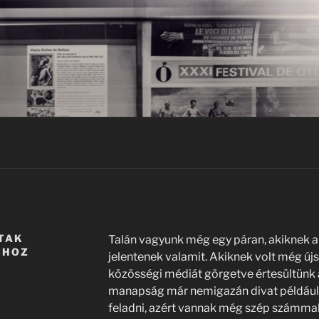
TAK
Talán vagyunk még egy páran, akiknek 
SHOZ
jelentenek valamit. Akiknek volt még új
közösségi médiát görgetve értesültünk a
manapság már nemigazán divat például
feladni, azért vannak még szép számmal