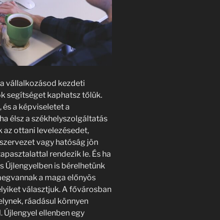
a vállalkozásod kezdeti
ok segítséget kaphatsz tőlük.
 és a képviseletet a
 ha élsz a székhelyszolgáltatás
k az ottani levelezésedet,
 szervezet vagy hatóság jön
tapasztalattal rendezik le. És ha
s Újlengyelben is bérelhetünk
megvannak a maga előnyös
elyiket választjuk. A fővárosban
elynek, ráadásul könnyen
. Újlengyel ellenben egy