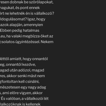
resen dobnak be szórólapokat,
 magukat, és pont ennek
rt ne lehetnék én is vállalkozó?
oldogulásomat? Igaz, hogy
e azok alapján, amennyien
i. Ebben pedig hatalmas
.eu, ha valaki megbízza őket az
pcsolatos ügyintézéssel. Nekem
léttől amiatt, hogy onnantól
eg, onnantól kezdve,
 Magad után adózol, magad
eres, akkor senki mást nem
ontoltan kell csinálni,
ermészetesen egy nagy adag
, ami előre vigyen, akkor
 És valóban, a vállalkozói lét
llalkozóknak is kellenek