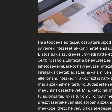
Ha a topcegalapitas.eu csapatára bízod 
ügyeinek intézését, akkor hihetetlenül s
Biztosítják a szükséges ügyvédi hátteret,
cégbíróságon. Elintézik a bejegyzést, és
lehetőségével, akkor havi egyszer intézi
kirakják a cégtábládat, és ha valamilyen
ellenőrizni, intézkedni, akkor azt is nagy 
már a székhelynél tartunk: Budapesten é
magunknak székhelyet. Mindkettőnek 
tulajdonságai, így rajtunk műlik, hogy m
presztízsértéke van első sorban a székh
megközelíthető helyen, jó közlekedéssel