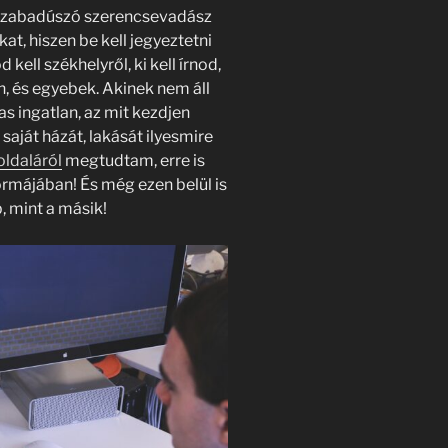
 szabadúszó szerencsevadász
at, hiszen be kell jegyeztetni
ll székhelyről, ki kell írnod,
, és egyebek. Akinek nem áll
as ingatlan, az mit kezdjen
aját házát, lakását ilyesmire
oldaláról
megtudtam, erre is
rmájában! És még ezen belül is
, mint a másik!