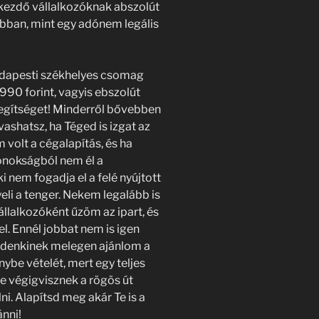
 kezdő vállalkozóknak abszolút
obban, mint egy adónem legális
udapesti székhelyes csomag
.990 forint, vagyis ebszolút
egítséget! Minderről bővebben
ashatsz, ha Téged is izgat az
volt a cégalapítás, és ha
onokságból nem él a
i nem fogadja el a felé nyújtott
yeli a tenger. Nekem legalább is
állalkozóként űzöm az ipart, és
. Ennél jobbat nem is igen
ndenkinek melegen ajánlom a
ybe vételét, mert egy teljes
e végigvisznek a rögös út
ni. Alapítsd meg akár Te is a
nni!