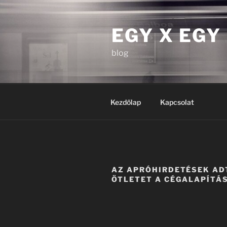
Tartalomhoz
EGY X EGY
blog
Kezdőlap
Kapcsolat
AZ APRÓHIRDETÉSEK AD
ÖTLETET A CÉGALAPÍTÁ