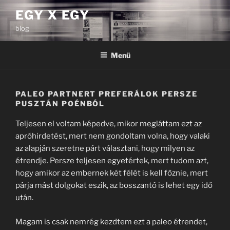
Tartalomhoz
EGY X EGY
blog
Menü
PALEO PARTNERT PREFERÁLOK PERSZE
PUSZTÁN POÉNBÓL
Teljesen el voltam képedve, mikor megláttam ezt az
apróhirdetést, mert nem gondoltam volna, hogy valaki
az alapján szeretne párt választani, hogy milyen az
étrendje. Persze teljesen egyetértek, mert tudom azt,
hogy amikor az embernek két félét is kell főznie, mert
párja mást dolgokat eszik, az bosszantó is lehet egy idő
után.
Magam is csak nemrég kezdtem ezt a paleo étrendet,