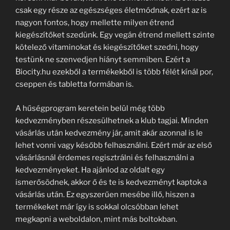
csak egy része az egészséges életmódnak, ezért az is
nagyon fontos, hogy mellette milyen étrend
kiegészítőket szedünk. Egy vegán étrend mellett szinte
kötelező vitaminokat és kiegészítőket szedni, hogy
testünk ne szenvedjen hiányt semmiben. Ezért a
Biocity.hu ezekből a termékekből is több félét kínál por,
cseppen és tabletta formában is.
A hűségprogram keretein belül még több
kedvezményben részesülhetnek a klub tagjai. Minden
vásárlás után kedvezmény jár, amit akár azonnal is le
lehet vonni vagy később felhasználni. Ezért már az első
vásárlásnál érdemes regisztrálni és felhasználni a
kedvezményeket. Ha ajánlod az oldalt egy
ismerősödnek, akkor ő és te is kedvezményt kaptok a
vásárlás után. Ez egyszerűen mesébe illő, hiszen a
termékeket már így is sokkal olcsóbban lehet
megkapni a weboldalon, mint más boltokban.