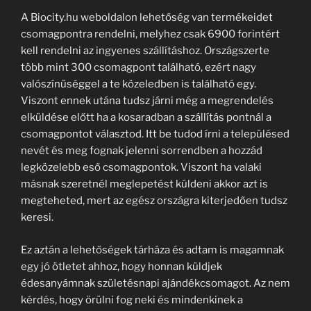
A Biocity.hu weboldalon lehetőség van termékeidet
csomagpontra rendelni, melyhez csak 6900 forintért
kell rendelni az ingyenes szállításhoz. Országszerte
több mint 300 csomagpont található, ezért nagy
valószínűséggel a te közeledben is található egy.
Viszont ennek utána tudsz járni még a megrendelés
elküldése előtt ha a kosaradban a szállítás pontnál a
csomagpontot választod. Itt be tudod írni a településed
nevét és meg fognak jelenni sorrendben a hozzád
legközelebb eső csomagpontok. Viszont ha valaki
másnak szeretnél meglepetést küldeni akkor azt is
megteheted, mert az egész országra kiterjedően tudsz
keresi.
Ez aztán a lehetőségek tárháza és adtam is magamnak
egy jó ötletet ahhoz, hogy honnan küldjek
édesanyámnak születésnapi ajándékcsomagot. Az nem
kérdés, hogy örülni fog neki és mindenkinek a