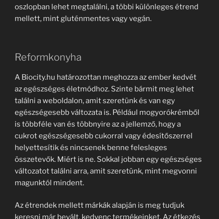
oszlopban lehet megtalálni, a többi különleges étrend
mellett, mint gluténmentes vagy vegán.
Reformkonyha
A Biocity.hu határozottan meghozza az ember kedvét
az egészséges életmódhoz. Szinte bármit meg lehet
találni a weboldalon, amit szeretünk és van egy
egészségesebb változata is. Például mogyorókrémből
is többféle van és többnyire az a jellemző, hogy a
cukrot egészségesebb cukorral vagy édesítőszerrel
helyettesítik és nincsenek benne felesleges
összetevők. Miért is ne. Sokkal jobban egy egészséges
változatot találni arra, amit szeretünk, mint megvonni
magunktól mindent.
Az étrendek mellett márkák alapján is meg tudjuk
keresni már bevált, kedvenc termékeinket. Az étkezés