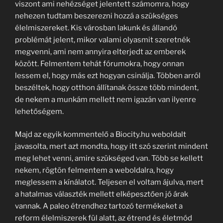
viszont ami nehézséget jelentett számomra, hogy
nehezen tudtam beszerezni hozzá a szükséges
élelmiszereket. Kis városban lakunk és állandó
problémát jelent, mikor valami olyasmit szeretnék
megvenni, ami nem annyira elterjedt az emberek
között. Felmentem tehát fórumokra, hogy onnan
lessem el, hogy más ezt hogyan csinálja. Többen arról
beszéltek, hogy otthon állítanak össze több mindent,
de nekem a munkám mellett nem igazán van ilyenre
lehetőségem.
Majd az egyik kommentelő a Biocity.hu weboldalt
javasolta, mert azt mondta, hogy itt szó szerint mindent
meg lehet venni, amire szükséged van. Több se kellett
nekem, rögtön felmentem a weboldalra, hogy
meglessem a kínálatot. Teljesen el voltam ájulva, mert
a hatalmas választék mellett elképesztően jó árak
vannak. A paleo étrendhez tartozó termékeket a
reform élelmiszerek fül alatt, az étrend és életmód