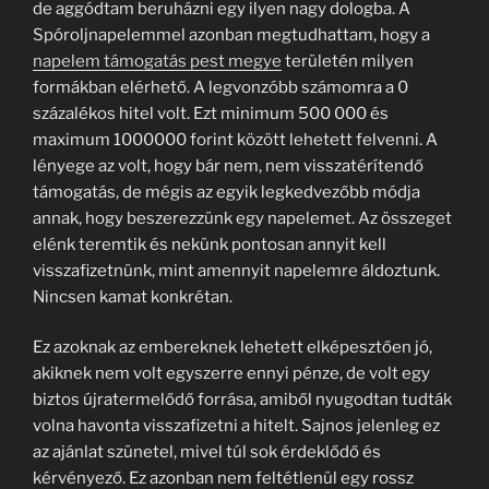
de aggódtam beruházni egy ilyen nagy dologba. A
Spóroljnapelemmel azonban megtudhattam, hogy a
napelem támogatás pest megye
területén milyen
formákban elérhető. A legvonzóbb számomra a 0
százalékos hitel volt. Ezt minimum 500 000 és
maximum 1000000 forint között lehetett felvenni. A
lényege az volt, hogy bár nem, nem visszatérítendő
támogatás, de mégis az egyik legkedvezőbb módja
annak, hogy beszerezzünk egy napelemet. Az összeget
elénk teremtik és nekünk pontosan annyit kell
visszafizetnünk, mint amennyit napelemre áldoztunk.
Nincsen kamat konkrétan.
Ez azoknak az embereknek lehetett elképesztően jó,
akiknek nem volt egyszerre ennyi pénze, de volt egy
biztos újratermelődő forrása, amiből nyugodtan tudták
volna havonta visszafizetni a hitelt. Sajnos jelenleg ez
az ajánlat szünetel, mivel túl sok érdeklődő és
kérvényező. Ez azonban nem feltétlenül egy rossz