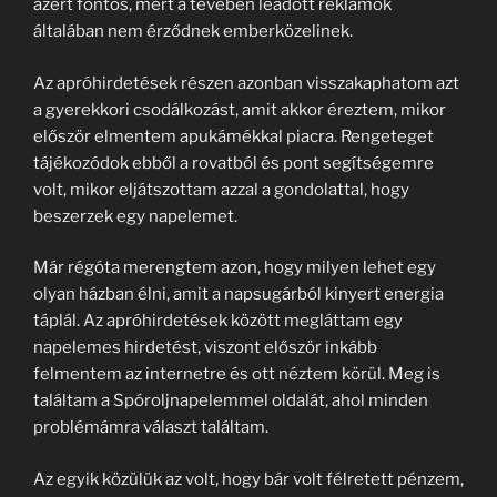
azért fontos, mert a tévében leadott reklámok
általában nem érződnek emberközelinek.
Az apróhirdetések részen azonban visszakaphatom azt
a gyerekkori csodálkozást, amit akkor éreztem, mikor
először elmentem apukámékkal piacra. Rengeteget
tájékozódok ebből a rovatból és pont segítségemre
volt, mikor eljátszottam azzal a gondolattal, hogy
beszerzek egy napelemet.
Már régóta merengtem azon, hogy milyen lehet egy
olyan házban élni, amit a napsugárból kinyert energia
táplál. Az apróhirdetések között megláttam egy
napelemes hirdetést, viszont először inkább
felmentem az internetre és ott néztem körül. Meg is
találtam a Spóroljnapelemmel oldalát, ahol minden
problémámra választ találtam.
Az egyik közülük az volt, hogy bár volt félretett pénzem,