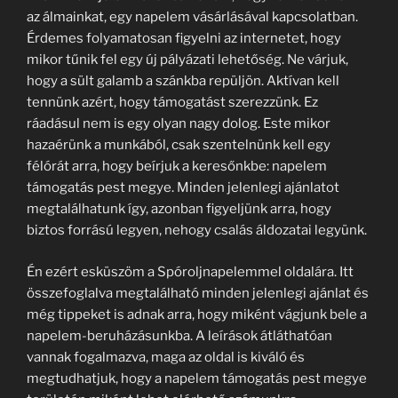
az álmainkat, egy napelem vásárlásával kapcsolatban.
Érdemes folyamatosan figyelni az internetet, hogy
mikor tűnik fel egy új pályázati lehetőség. Ne várjuk,
hogy a sült galamb a szánkba repüljön. Aktívan kell
tennünk azért, hogy támogatást szerezzünk. Ez
ráadásul nem is egy olyan nagy dolog. Este mikor
hazaérünk a munkából, csak szentelnünk kell egy
félórát arra, hogy beírjuk a keresőnkbe: napelem
támogatás pest megye. Minden jelenlegi ajánlatot
megtalálhatunk így, azonban figyeljünk arra, hogy
biztos forrású legyen, nehogy csalás áldozatai legyünk.
Én ezért esküszöm a Spóroljnapelemmel oldalára. Itt
összefoglalva megtalálható minden jelenlegi ajánlat és
még tippeket is adnak arra, hogy miként vágjunk bele a
napelem-beruházásunkba. A leírások átláthatóan
vannak fogalmazva, maga az oldal is kiváló és
megtudhatjuk, hogy a napelem támogatás pest megye