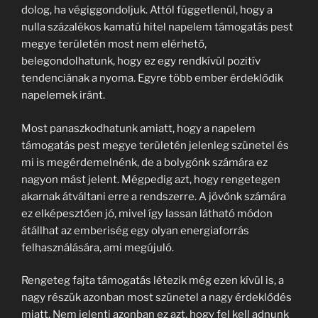
dolog, ha végiggondoljuk. Attól függetlenül, hogy a
nulla százalékos kamatú hitel napelem támogatás pest
megye területén most nem elérhető,
belegondolhatunk, hogy ez egy rendkívül pozitív
tendenciának a nyoma. Egyre több ember érdeklődik
napelemek iránt.
Most panaszkodhatunk amiatt, hogy a napelem
támogatás pest megye területén jelenleg szünetel és
mi is megérdemelnénk, de a bolygónk számára ez
nagyon mást jelent. Mégpedig azt, hogy rengetegen
akarnak átváltani erre a rendszerre. A jövőnk számára
ez elképesztően jó, mivel így lassan látható módon
átállhat az emberiség egy olyan energiaforrás
felhasználására, ami megújuló.
Rengeteg fajta támogatás létezik még ezen kívül is, a
nagy részük azonban most szünetel a nagy érdeklődés
miatt. Nem jelenti azonban ez azt, hogy fel kell adnunk