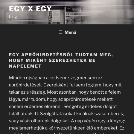
Tartalomhoz
EGY X EGY
blog
Menü
EGY APRÓHIRDETÉSBŐL TUDTAM MEG,
HOGY MIKÉNT SZEREZHETEK BE
NAPELEMET
Minden újságban a kedvenc szegmensem az
apróhirdetések. Gyerekként fel sem fogtam, hogy mit
takar ez a részleg. Most azonban, hogy benőtt a fejem
lágya, már tudom, hogy az apróhirdetések mellett
sosem érdemes elmenni. Rengeteg érdekes dolgot
találhatunk itt. Szolgáltatásokat kínálnak szakemberek,
vagy vásárolhatunk dolgokat. A nap végén egy a lényeg:
megismerhetjük a környezetünkben élő embereket. Ez