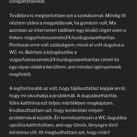
szolgáltatásokat.
Továbbra is megtartottam ezt a szokásomat. Mindig itt
néztem utána a megoldásnak, ha gondom volt. Ma
azonban az interneten találtam egy kiváló céget ezen a
linken: vizgazfutesszerelo24.hu/dugulaselharitas.
Pontosan erre volt szükségem, mivel el volt dugulva a
WC-m. Beírtam a böngészőbe a
vizgazfutesszerelo24.hu/dugulaselharitas címet és
egy olyan oldalra kerültem, ami minden igényemnek
megfelelt.
A legfontosabb az volt, hogy tájékoztatást kapjak arról,
hogy mi okozhatja a problémát. A duguláselhárítás
fülre kattintva ezt teljes mértékben megkaptam.
Kiválaszthattam azt, hogy konkrétan milyen
problémával küzdök. Én természetesen a WC dugulása
opcióra kattintottam, ami egy tömör, lényegre törő
leíráshoz vitt. Itt megtudhattam azt, hogy miért