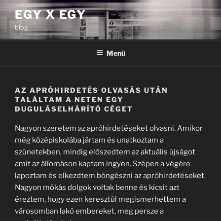
Tartalomhoz
EGY X EGY
blog
Menü
AZ APRÓHIRDETÉS OLVASÁS UTÁN
TALÁLTAM A NETEN EGY
DUGULÁSELHÁRÍTÓ CÉGET
Nagyon szeretem az apróhirdetéseket olvasni. Amikor
még középiskolába jártam és unatkoztam a
szünetekben, mindig előszedtem az aktuális újságot
amit az állomáson kaptam ingyen. Szépen a végére
lapoztam és elkezdtem böngészni az apróhirdetéseket.
Nagyon mókás dolgok voltak benne és kicsit azt
éreztem, hogy ezen keresztül megismerhettem a
városomban lakó embereket, meg persze a